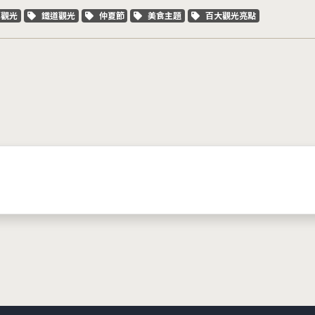
字標籤
關鍵字標籤
關鍵字標籤
關鍵字標籤
關鍵字標籤
車觀光
鐵道觀光
仲夏節
美食主題
百大觀光亮點