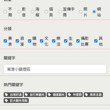
不
影
海
摺
宣傳手
照
網
限
音
報
頁
冊
片
站
分類
美
浪
購
文
樂
生
攝影
其
食
漫
物
化
活
態
比賽
他
關鍵字
熱門關鍵字
關鍵字標籤
關鍵字標籤
關鍵字標籤
關鍵字標籤
關鍵字標籤
台灣好湯
自行車觀光
鐵道觀光
仲夏節
美食主題
關鍵字標籤
百大觀光亮點