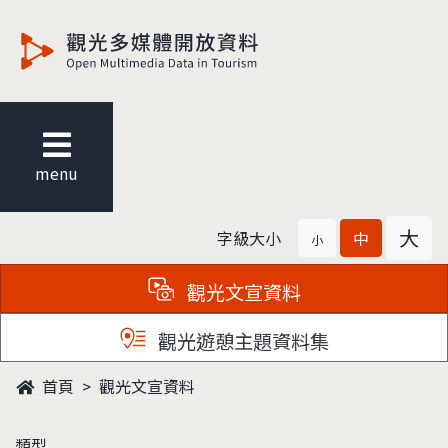
觀光多媒體開放資料
menu
大
字級大小
中
小
觀光文宣資料
觀光遊憩主題資料集
首頁
觀光文宣資料
類型