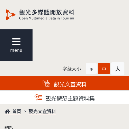
觀光多媒體開放資料
menu
大
字級大小
中
小
觀光文宣資料
觀光遊憩主題資料集
首頁
觀光文宣資料
類型