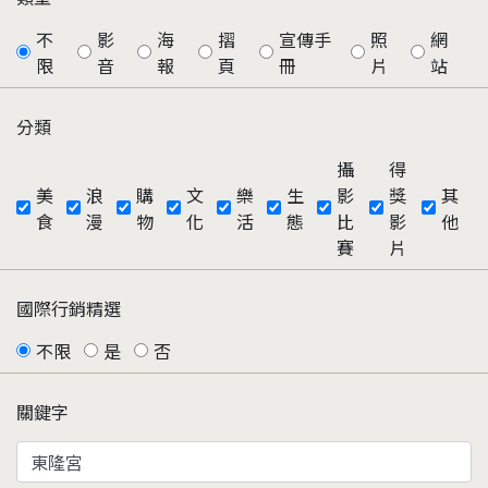
不
影
海
摺
宣傳手
照
網
限
音
報
頁
冊
片
站
分類
攝
得
美
浪
購
文
樂
生
影
獎
其
食
漫
物
化
活
態
比
影
他
賽
片
國際行銷精選
不限
是
否
關鍵字