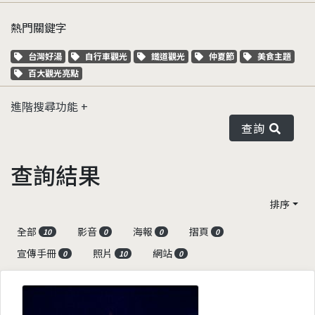
熱門關鍵字
關鍵字標籤
關鍵字標籤
關鍵字標籤
關鍵字標籤
關鍵字標籤
台灣好湯
自行車觀光
鐵道觀光
仲夏節
美食主題
關鍵字標籤
百大觀光亮點
進階搜尋功能
查詢
查詢結果
排序
全部
影音
海報
摺頁
10
0
0
0
宣傳手冊
照片
網站
0
10
0