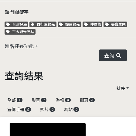
熱門關鍵字
關鍵字標籤
關鍵字標籤
關鍵字標籤
關鍵字標籤
關鍵字標籤
台灣好湯
自行車觀光
鐵道觀光
仲夏節
美食主題
關鍵字標籤
百大觀光亮點
進階搜尋功能
查詢
查詢結果
排序
全部
影音
海報
摺頁
1
1
0
0
宣傳手冊
照片
網站
0
0
0