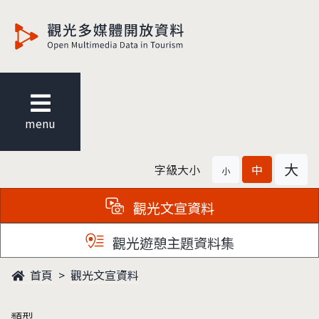
觀光多媒體開放資料
menu
大
字級大小
中
小
觀光文宣資料
觀光遊憩主題資料集
首頁
觀光文宣資料
類型