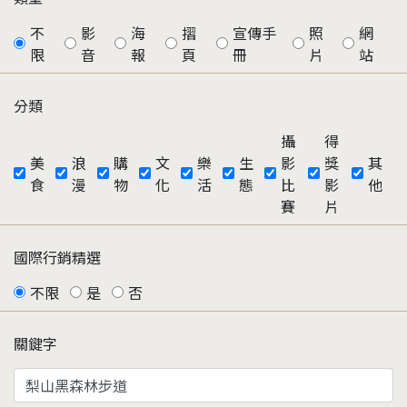
不
影
海
摺
宣傳手
照
網
限
音
報
頁
冊
片
站
分類
攝
得
美
浪
購
文
樂
生
影
獎
其
食
漫
物
化
活
態
比
影
他
賽
片
國際行銷精選
不限
是
否
關鍵字