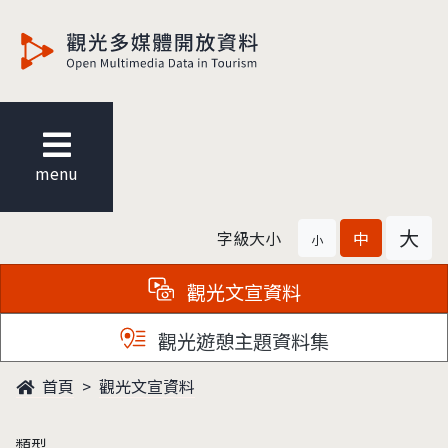
觀光多媒體開放資料
menu
大
字級大小
中
小
觀光文宣資料
觀光遊憩主題資料集
首頁
觀光文宣資料
類型