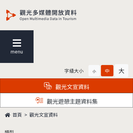
觀光多媒體開放資料
menu
大
字級大小
中
小
觀光文宣資料
觀光遊憩主題資料集
首頁
觀光文宣資料
類型