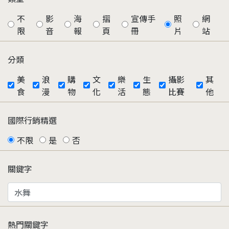
不
影
海
摺
宣傳手
照
網
限
音
報
頁
冊
片
站
分類
美
浪
購
文
樂
生
攝影
其
食
漫
物
化
活
態
比賽
他
國際行銷精選
不限
是
否
關鍵字
熱門關鍵字