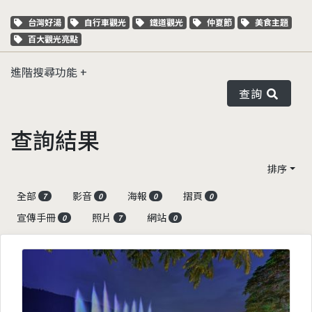
關鍵字標籤
關鍵字標籤
關鍵字標籤
關鍵字標籤
關鍵字標籤
台灣好湯
自行車觀光
鐵道觀光
仲夏節
美食主題
關鍵字標籤
百大觀光亮點
進階搜尋功能
查詢
查詢結果
排序
全部
影音
海報
摺頁
7
0
0
0
宣傳手冊
照片
網站
0
7
0