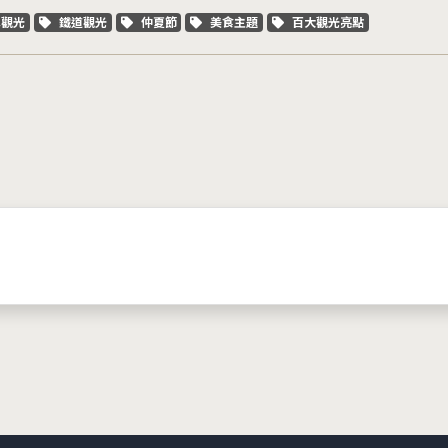
字標籤
關鍵字標籤
關鍵字標籤
關鍵字標籤
關鍵字標籤
車觀光
鐵道觀光
仲夏節
美食主題
百大觀光亮點