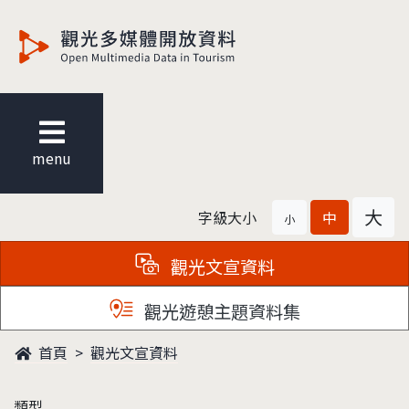
觀光多媒體開放資料
menu
大
字級大小
中
小
觀光文宣資料
觀光遊憩主題資料集
首頁
觀光文宣資料
類型