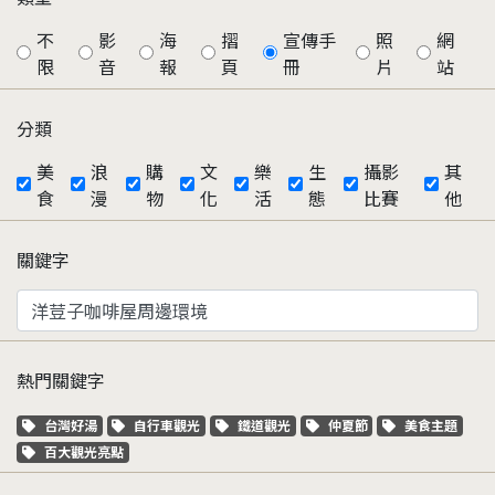
不
影
海
摺
宣傳手
照
網
限
音
報
頁
冊
片
站
分類
美
浪
購
文
樂
生
攝影
其
食
漫
物
化
活
態
比賽
他
關鍵字
熱門關鍵字
關鍵字標籤
關鍵字標籤
關鍵字標籤
關鍵字標籤
關鍵字標籤
台灣好湯
自行車觀光
鐵道觀光
仲夏節
美食主題
關鍵字標籤
百大觀光亮點