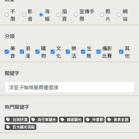
不
影
海
摺
宣傳手
照
網
限
音
報
頁
冊
片
站
分類
美
浪
購
文
樂
生
攝影
其
食
漫
物
化
活
態
比賽
他
關鍵字
熱門關鍵字
關鍵字標籤
關鍵字標籤
關鍵字標籤
關鍵字標籤
關鍵字標籤
台灣好湯
自行車觀光
鐵道觀光
仲夏節
美食主題
關鍵字標籤
百大觀光亮點