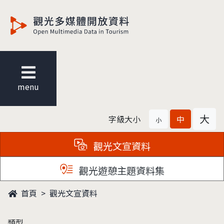
觀光多媒體開放資料
menu
大
字級大小
中
小
觀光文宣資料
觀光遊憩主題資料集
首頁
觀光文宣資料
類型