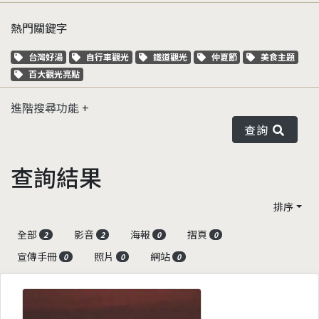
熱門關鍵字
關鍵字標籤
關鍵字標籤
關鍵字標籤
關鍵字標籤
關鍵字標籤
台灣好湯
自行車觀光
鐵道觀光
仲夏節
美食主題
關鍵字標籤
百大觀光亮點
進階搜尋功能
查詢
查詢結果
排序
全部
影音
海報
摺頁
2
2
0
0
宣傳手冊
照片
網站
0
0
0