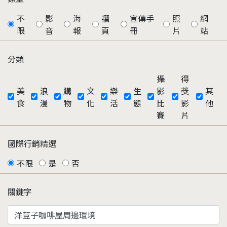
不
影
海
摺
宣傳手
照
網
限
音
報
頁
冊
片
站
分類
攝
得
美
浪
購
文
樂
生
影
獎
其
食
漫
物
化
活
態
比
影
他
賽
片
國際行銷精選
不限
是
否
關鍵字