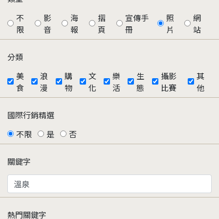
不
影
海
摺
宣傳手
照
網
限
音
報
頁
冊
片
站
分類
美
浪
購
文
樂
生
攝影
其
食
漫
物
化
活
態
比賽
他
國際行銷精選
不限
是
否
關鍵字
熱門關鍵字