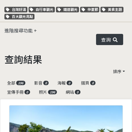
關鍵字標籤
關鍵字標籤
關鍵字標籤
關鍵字標籤
關鍵字標籤
台灣好湯
自行車觀光
鐵道觀光
仲夏節
美食主題
關鍵字標籤
百大觀光亮點
進階搜尋功能
查詢
查詢結果
排序
全部
影音
海報
摺頁
196
0
0
0
宣傳手冊
照片
網站
0
196
0