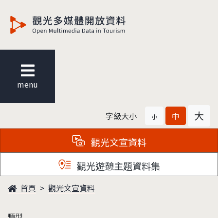
觀光多媒體開放資料
menu
大
字級大小
中
小
觀光文宣資料
觀光遊憩主題資料集
首頁
觀光文宣資料
類型