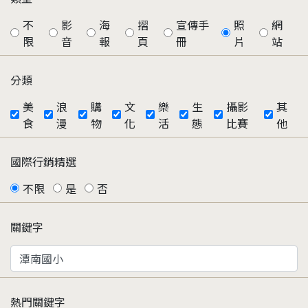
不
影
海
摺
宣傳手
照
網
限
音
報
頁
冊
片
站
分類
美
浪
購
文
樂
生
攝影
其
食
漫
物
化
活
態
比賽
他
國際行銷精選
不限
是
否
關鍵字
熱門關鍵字