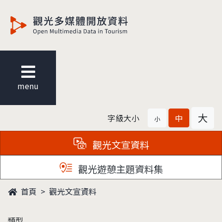
觀光多媒體開放資料
menu
大
字級大小
中
小
觀光文宣資料
觀光遊憩主題資料集
首頁
觀光文宣資料
類型