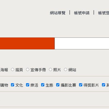
|
|
網站導覽
帳號申請
帳號
海報
摺頁
宣傳手冊
照片
網站
購物
文化
樂活
生態
攝影比賽
得獎影片
否