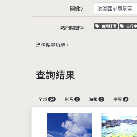
關鍵字
關鍵字標籤
關鍵
台灣好湯
自行
熱門關鍵字
進階搜尋功能
查詢結果
全部
影音
海報
摺頁
54
0
0
0