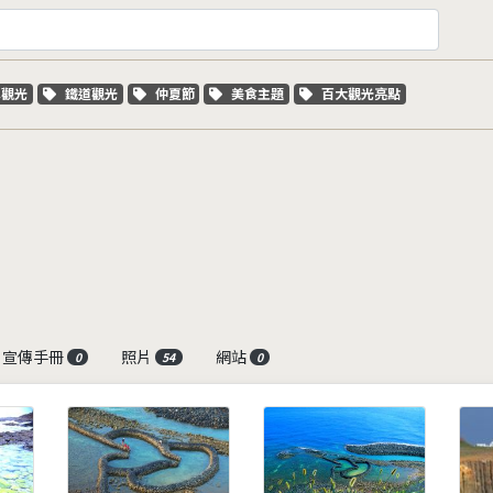
字標籤
關鍵字標籤
關鍵字標籤
關鍵字標籤
關鍵字標籤
車觀光
鐵道觀光
仲夏節
美食主題
百大觀光亮點
宣傳手冊
照片
網站
0
54
0