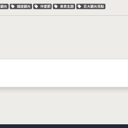
字標籤
關鍵字標籤
關鍵字標籤
關鍵字標籤
關鍵字標籤
車觀光
鐵道觀光
仲夏節
美食主題
百大觀光亮點