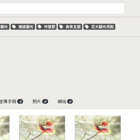
字標籤
關鍵字標籤
關鍵字標籤
關鍵字標籤
關鍵字標籤
車觀光
鐵道觀光
仲夏節
美食主題
百大觀光亮點
宣傳手冊
照片
網站
0
0
0