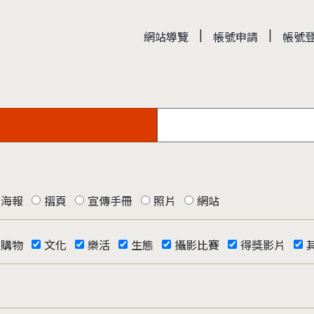
|
|
網站導覽
帳號申請
帳號
海報
摺頁
宣傳手冊
照片
網站
購物
文化
樂活
生態
攝影比賽
得獎影片
否