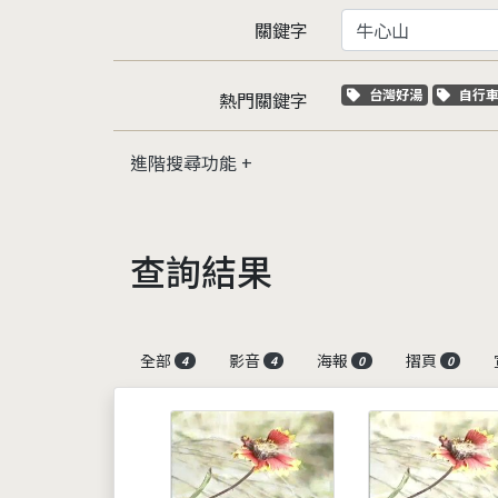
關鍵字
關鍵字標籤
關鍵
台灣好湯
自行
熱門關鍵字
進階搜尋功能
查詢結果
全部
影音
海報
摺頁
4
4
0
0