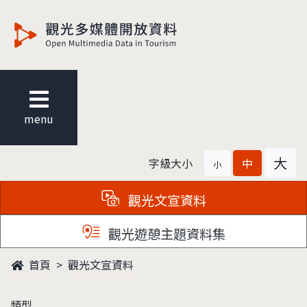
觀光多媒體開放資料
menu
大
字級大小
中
小
觀光文宣資料
觀光遊憩主題資料集
首頁
觀光文宣資料
類型