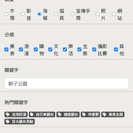
不
影
海
摺
宣傳手
照
網
限
音
報
頁
冊
片
站
分類
美
浪
購
文
樂
生
攝影
其
食
漫
物
化
活
態
比賽
他
關鍵字
熱門關鍵字
關鍵字標籤
關鍵字標籤
關鍵字標籤
關鍵字標籤
關鍵字標籤
台灣好湯
自行車觀光
鐵道觀光
仲夏節
美食主題
關鍵字標籤
百大觀光亮點