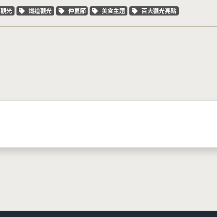
字標籤
關鍵字標籤
關鍵字標籤
關鍵字標籤
關鍵字標籤
車觀光
鐵道觀光
仲夏節
美食主題
百大觀光亮點