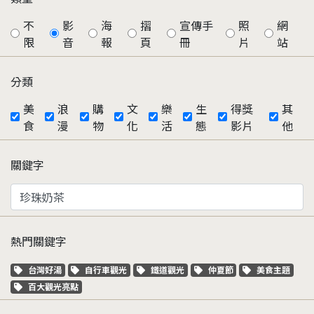
不
影
海
摺
宣傳手
照
網
限
音
報
頁
冊
片
站
分類
美
浪
購
文
樂
生
得獎
其
食
漫
物
化
活
態
影片
他
關鍵字
熱門關鍵字
關鍵字標籤
關鍵字標籤
關鍵字標籤
關鍵字標籤
關鍵字標籤
台灣好湯
自行車觀光
鐵道觀光
仲夏節
美食主題
關鍵字標籤
百大觀光亮點