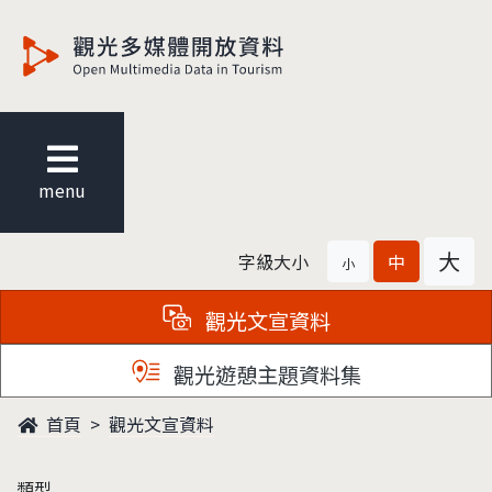
觀光多媒體開放資料
menu
大
字級大小
中
小
觀光文宣資料
觀光遊憩主題資料集
首頁
觀光文宣資料
類型