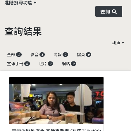
進階搜尋功能
查詢
查詢結果
排序
全部
影音
海報
摺頁
1
1
0
0
宣傳手冊
照片
網站
0
0
0
臺灣旅遊推廣會 菲律賓登場 (有標720x480)