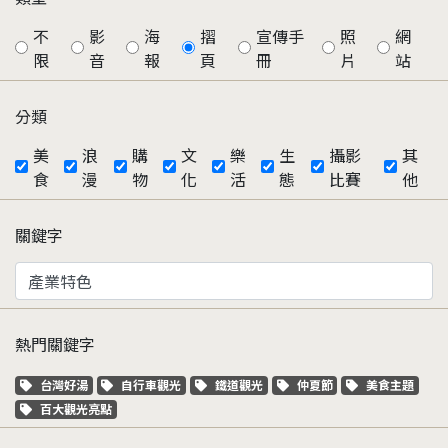
不
影
海
摺
宣傳手
照
網
限
音
報
頁
冊
片
站
分類
美
浪
購
文
樂
生
攝影
其
食
漫
物
化
活
態
比賽
他
關鍵字
熱門關鍵字
關鍵字標籤
關鍵字標籤
關鍵字標籤
關鍵字標籤
關鍵字標籤
台灣好湯
自行車觀光
鐵道觀光
仲夏節
美食主題
關鍵字標籤
百大觀光亮點