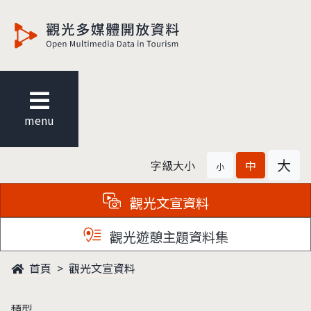
觀光多媒體開放資料
menu
大
字級大小
中
小
觀光文宣資料
觀光遊憩主題資料集
首頁
觀光文宣資料
類型