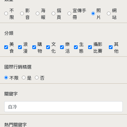
不
影
海
摺
宣傳手
照
網
限
音
報
頁
冊
片
站
分類
美
浪
購
文
樂
生
攝影
其
食
漫
物
化
活
態
比賽
他
國際行銷精選
不限
是
否
關鍵字
熱門關鍵字