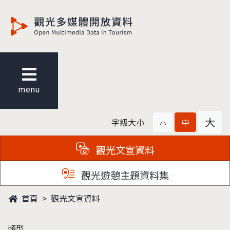
觀光多媒體開放資料
menu
大
字級大小
中
小
觀光文宣資料
觀光遊憩主題資料集
首頁
觀光文宣資料
類型