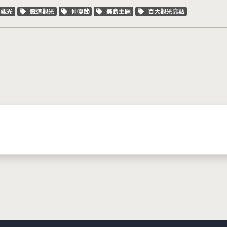
字標籤
關鍵字標籤
關鍵字標籤
關鍵字標籤
關鍵字標籤
車觀光
鐵道觀光
仲夏節
美食主題
百大觀光亮點