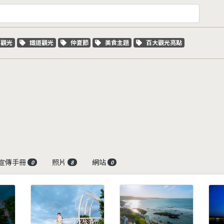
字標籤
關鍵字標籤
關鍵字標籤
關鍵字標籤
關鍵字標籤
車觀光
鐵道觀光
仲夏節
美食主題
百大觀光亮點
宣傳手冊
照片
網站
0
8
0