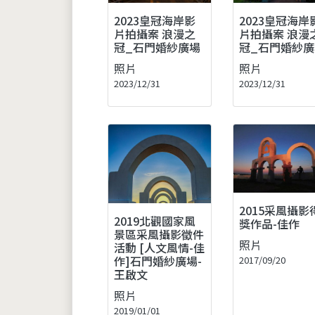
2023皇冠海岸影
2023皇冠海岸
片拍攝案 浪漫之
片拍攝案 浪漫
冠_石門婚紗廣場
冠_石門婚紗廣
照片
照片
2023/12/31
2023/12/31
2015采風攝影
2019北觀國家風
獎作品-佳作
景區采風攝影徵件
照片
活動 [人文風情-佳
作]石門婚紗廣場-
2017/09/20
王啟文
照片
2019/01/01