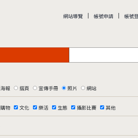
|
|
網站導覽
帳號申請
帳號
海報
摺頁
宣傳手冊
照片
網站
購物
文化
樂活
生態
攝影比賽
其他
否