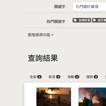
關鍵字
關鍵字標籤
關鍵
台灣好湯
自行
熱門關鍵字
進階搜尋功能
查詢結果
全部
影音
海報
摺頁
8
0
0
0