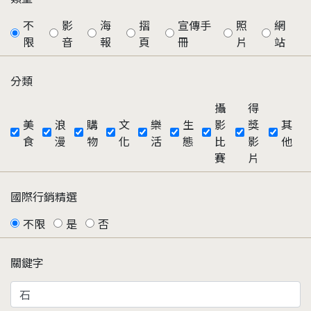
不
影
海
摺
宣傳手
照
網
限
音
報
頁
冊
片
站
分類
攝
得
美
浪
購
文
樂
生
影
獎
其
食
漫
物
化
活
態
比
影
他
賽
片
國際行銷精選
不限
是
否
關鍵字