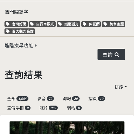
熱門關鍵字
關鍵字標籤
關鍵字標籤
關鍵字標籤
關鍵字標籤
關鍵字標籤
台灣好湯
自行車觀光
鐵道觀光
仲夏節
美食主題
關鍵字標籤
百大觀光亮點
進階搜尋功能
查詢
查詢結果
排序
全部
影音
海報
摺頁
1,084
72
20
10
宣傳手冊
照片
網站
0
982
0