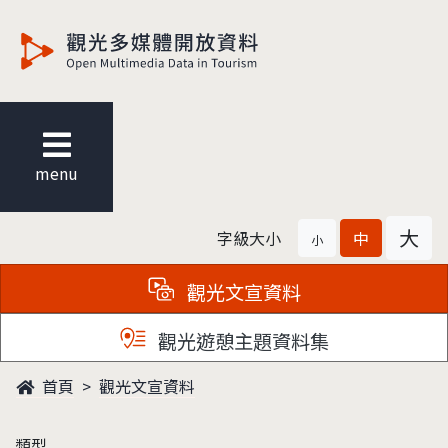
觀光多媒體開放資料
menu
大
字級大小
中
小
觀光文宣資料
觀光遊憩主題資料集
首頁
觀光文宣資料
類型