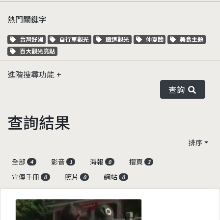
熱門關鍵字
關鍵字標籤
關鍵字標籤
關鍵字標籤
關鍵字標籤
關鍵字標籤
台灣好湯
自行車觀光
鐵道觀光
仲夏節
美食主題
關鍵字標籤
百大觀光亮點
進階搜尋功能
查詢
查詢結果
排序
全部
影音
海報
摺頁
4
1
0
3
宣傳手冊
照片
網站
0
0
0