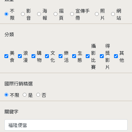
不
影
海
摺
宣傳手
照
網
限
音
報
頁
冊
片
站
分類
攝
得
美
浪
購
文
樂
生
影
獎
其
食
漫
物
化
活
態
比
影
他
賽
片
國際行銷精選
不限
是
否
關鍵字