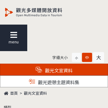
觀光多媒體開放資料
menu
大
字級大小
中
小
觀光文宣資料
觀光遊憩主題資料集
首頁
觀光文宣資料
類型