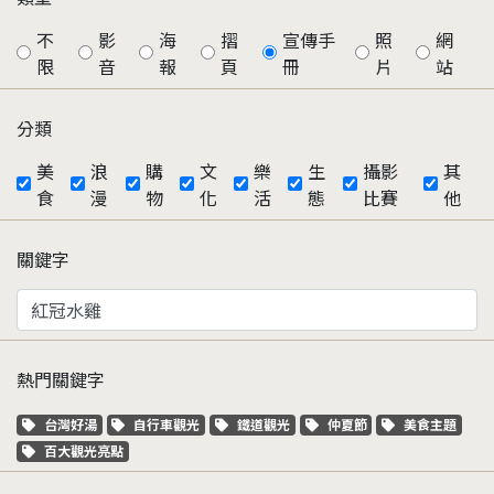
不
影
海
摺
宣傳手
照
網
限
音
報
頁
冊
片
站
分類
美
浪
購
文
樂
生
攝影
其
食
漫
物
化
活
態
比賽
他
關鍵字
熱門關鍵字
關鍵字標籤
關鍵字標籤
關鍵字標籤
關鍵字標籤
關鍵字標籤
台灣好湯
自行車觀光
鐵道觀光
仲夏節
美食主題
關鍵字標籤
百大觀光亮點