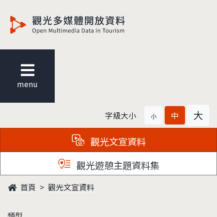
觀光多媒體開放資料
menu
大
字級大小
中
小
觀光文宣資料
觀光遊憩主題資料集
首頁
觀光文宣資料
類型