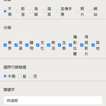
不
影
海
摺
宣傳手
照
網
限
音
報
頁
冊
片
站
分類
攝
得
美
浪
購
文
樂
生
影
獎
其
食
漫
物
化
活
態
比
影
他
賽
片
國際行銷精選
不限
是
否
關鍵字