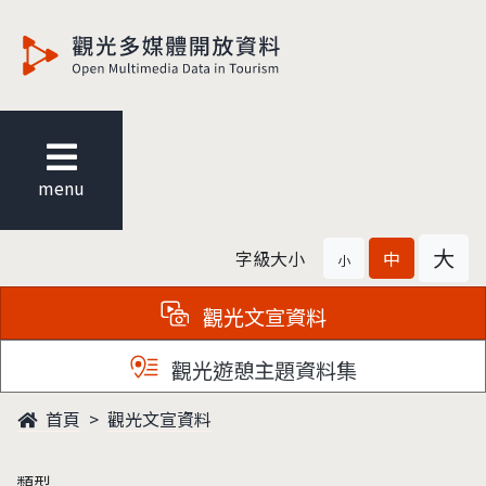
觀光多媒體開放資料
menu
大
字級大小
中
小
觀光文宣資料
觀光遊憩主題資料集
首頁
觀光文宣資料
類型