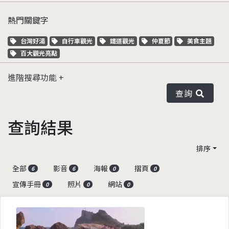
熱門關鍵字
關鍵字標籤
關鍵字標籤
關鍵字標籤
關鍵字標籤
關鍵字標籤
台灣好湯
自行車觀光
鐵道觀光
仲夏節
美食主題
關鍵字標籤
百大觀光亮點
進階搜尋功能
查詢
查詢結果
排序
全部
影音
海報
摺頁
6
6
0
0
宣傳手冊
照片
網站
0
0
0