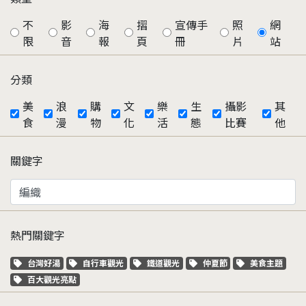
不
影
海
摺
宣傳手
照
網
限
音
報
頁
冊
片
站
分類
美
浪
購
文
樂
生
攝影
其
食
漫
物
化
活
態
比賽
他
關鍵字
熱門關鍵字
關鍵字標籤
關鍵字標籤
關鍵字標籤
關鍵字標籤
關鍵字標籤
台灣好湯
自行車觀光
鐵道觀光
仲夏節
美食主題
關鍵字標籤
百大觀光亮點