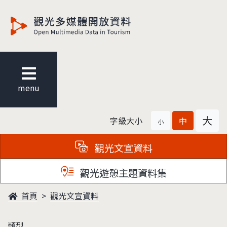
觀光多媒體開放資料
menu
大
字級大小
中
小
觀光文宣資料
觀光遊憩主題資料集
首頁
觀光文宣資料
類型