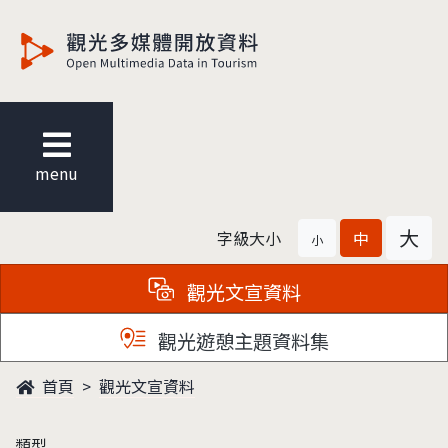
觀光多媒體開放資料
menu
大
字級大小
中
小
觀光文宣資料
觀光遊憩主題資料集
首頁
觀光文宣資料
類型