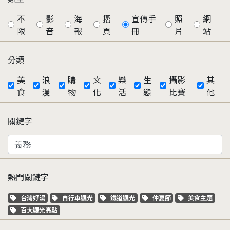
不
影
海
摺
宣傳手
照
網
限
音
報
頁
冊
片
站
分類
美
浪
購
文
樂
生
攝影
其
食
漫
物
化
活
態
比賽
他
關鍵字
熱門關鍵字
關鍵字標籤
關鍵字標籤
關鍵字標籤
關鍵字標籤
關鍵字標籤
台灣好湯
自行車觀光
鐵道觀光
仲夏節
美食主題
關鍵字標籤
百大觀光亮點