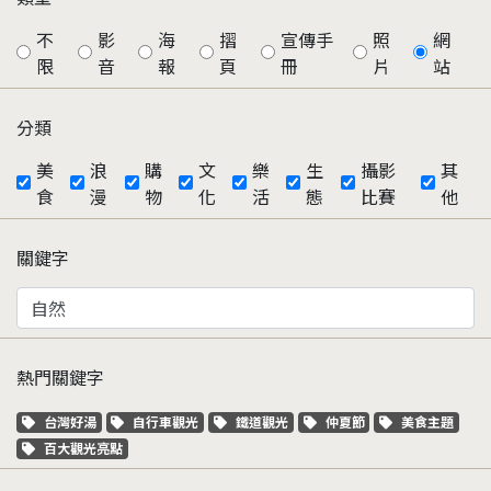
不
影
海
摺
宣傳手
照
網
限
音
報
頁
冊
片
站
分類
美
浪
購
文
樂
生
攝影
其
食
漫
物
化
活
態
比賽
他
關鍵字
熱門關鍵字
關鍵字標籤
關鍵字標籤
關鍵字標籤
關鍵字標籤
關鍵字標籤
台灣好湯
自行車觀光
鐵道觀光
仲夏節
美食主題
關鍵字標籤
百大觀光亮點