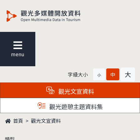
觀光多媒體開放資料
menu
大
字級大小
中
小
觀光文宣資料
觀光遊憩主題資料集
首頁
觀光文宣資料
類型