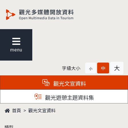
觀光多媒體開放資料
menu
大
字級大小
中
小
觀光文宣資料
觀光遊憩主題資料集
首頁
觀光文宣資料
類型