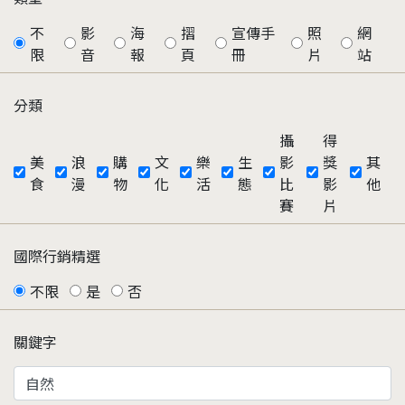
不
影
海
摺
宣傳手
照
網
限
音
報
頁
冊
片
站
分類
攝
得
美
浪
購
文
樂
生
影
獎
其
食
漫
物
化
活
態
比
影
他
賽
片
國際行銷精選
不限
是
否
關鍵字