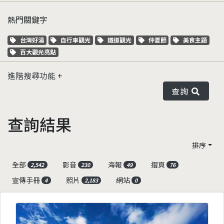
熱門關鍵字
關鍵字標籤
關鍵字標籤
關鍵字標籤
關鍵字標籤
關鍵字標籤
台灣好湯
自行車觀光
鐵道觀光
仲夏節
美食主題
關鍵字標籤
百大觀光亮點
進階搜尋功能
查詢
查詢結果
排序
全部
影音
海報
摺頁
2,542
230
49
76
宣傳手冊
照片
網站
4
2,183
0