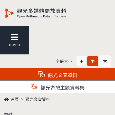
觀光多媒體開放資料
menu
大
字級大小
中
小
觀光文宣資料
觀光遊憩主題資料集
首頁
觀光文宣資料
類型