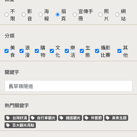
不
影
海
摺
宣傳手
照
網
限
音
報
頁
冊
片
站
分類
美
浪
購
文
樂
生
攝影
其
食
漫
物
化
活
態
比賽
他
關鍵字
熱門關鍵字
關鍵字標籤
關鍵字標籤
關鍵字標籤
關鍵字標籤
關鍵字標籤
台灣好湯
自行車觀光
鐵道觀光
仲夏節
美食主題
關鍵字標籤
百大觀光亮點