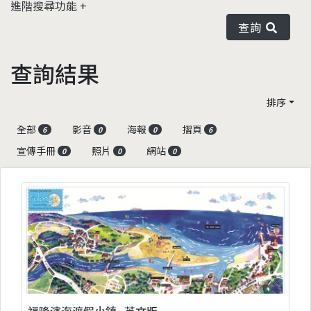
進階搜尋功能
查詢
查詢結果
排序
全部
影音
海報
摺頁
6
0
0
6
宣傳手冊
照片
網站
0
0
0
福隆濱海渡假小鎮_英文版