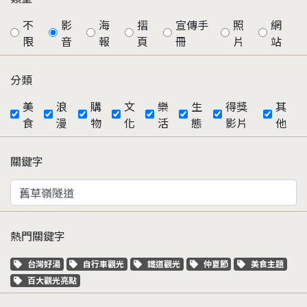
不
影
海
摺
宣傳手
照
網
限
音
報
頁
冊
片
站
分類
美
浪
購
文
樂
生
得獎
其
食
漫
物
化
活
態
影片
他
關鍵字
熱門關鍵字
關鍵字標籤
關鍵字標籤
關鍵字標籤
關鍵字標籤
關鍵字標籤
台灣好湯
自行車觀光
鐵道觀光
仲夏節
美食主題
關鍵字標籤
百大觀光亮點