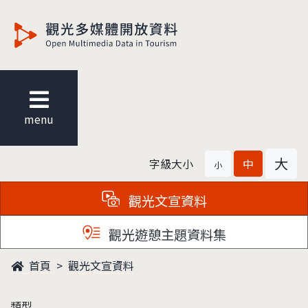
觀光多媒體開放資料
menu
大
字級大小
中
小
觀光文宣資料
觀光遊憩主題資料集
首頁
觀光文宣資料
類型