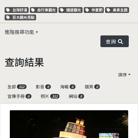
關鍵字標籤
關鍵字標籤
關鍵字標籤
關鍵字標籤
關鍵字標籤
台灣好湯
自行車觀光
鐵道觀光
仲夏節
美食主題
關鍵字標籤
百大觀光亮點
進階搜尋功能
查詢
查詢結果
排序
全部
影音
海報
摺頁
312
0
0
0
宣傳手冊
照片
網站
0
312
0