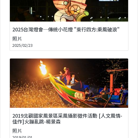
2025台灣燈會─傳統小花燈 "乗行四方:乘風破浪"
照片
2025/02/23
2019北觀國家風景區采風攝影徵件活動 [人文風情-
佳作]火蹦亂跳-楊景森
照片
2019/01/01