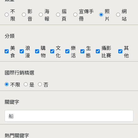
不
影
海
摺
宣傳手
照
網
限
音
報
頁
冊
片
站
分類
美
浪
購
文
樂
生
攝影
其
食
漫
物
化
活
態
比賽
他
國際行銷精選
不限
是
否
關鍵字
熱門關鍵字