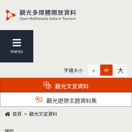
觀光多媒體開放資料
menu
大
字級大小
中
小
觀光文宣資料
觀光遊憩主題資料集
首頁
觀光文宣資料
類型