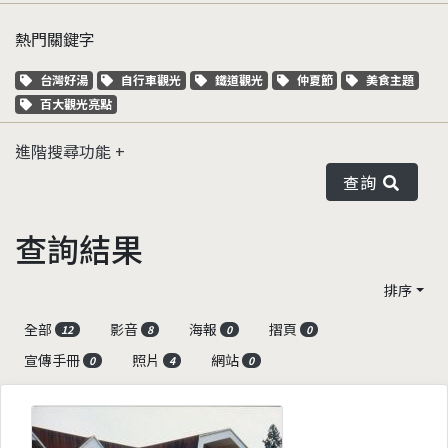
熱門關鍵字
關鍵字標籤
關鍵字標籤
關鍵字標籤
關鍵字標籤
關鍵字標籤
台灣好湯
自行車觀光
鐵道觀光
仲夏節
美食主題
關鍵字標籤
百大觀光亮點
進階搜尋功能
查詢
查詢結果
排序
全部
影音
海報
摺頁
12
8
0
0
宣傳手冊
照片
網站
0
4
0