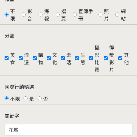
不
影
海
摺
宣傳手
照
網
限
音
報
頁
冊
片
站
分類
攝
得
美
浪
購
文
樂
生
影
獎
其
食
漫
物
化
活
態
比
影
他
賽
片
國際行銷精選
不限
是
否
關鍵字