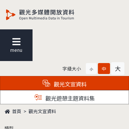
觀光多媒體開放資料
menu
大
字級大小
中
小
觀光文宣資料
觀光遊憩主題資料集
首頁
觀光文宣資料
類型