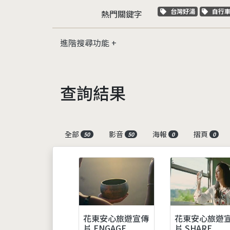
關鍵字標籤
關鍵
台灣好湯
自行
熱門關鍵字
進階搜尋功能
查詢結果
全部
影音
海報
摺頁
50
50
0
0
花東安心旅遊宣傳
花東安心旅遊
片 ENGAGE
片 SHARE