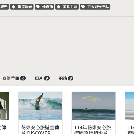
字標籤
關鍵字標籤
關鍵字標籤
關鍵字標籤
關鍵字標籤
車觀光
鐵道觀光
仲夏節
美食主題
百大觀光亮點
宣傳手冊
照片
網站
0
0
0
宣傳
花東安心旅遊宣傳
114年花東安心旅
1
片 DISCOVER
遊國際行銷影片
遊