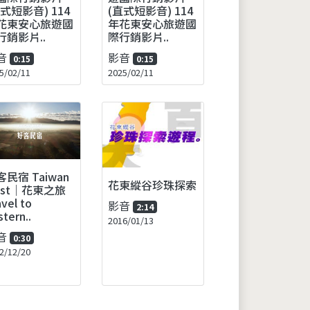
直式短影音) 114
(直式短影音) 114
花東安心旅遊國
年花東安心旅遊國
行銷影片..
際行銷影片..
音
影音
0:15
0:15
5/02/11
2025/02/11
客民宿 Taiwan
花東縱谷珍珠探索
ost｜花東之旅
avel to
影音
2:14
stern..
2016/01/13
音
0:30
2/12/20