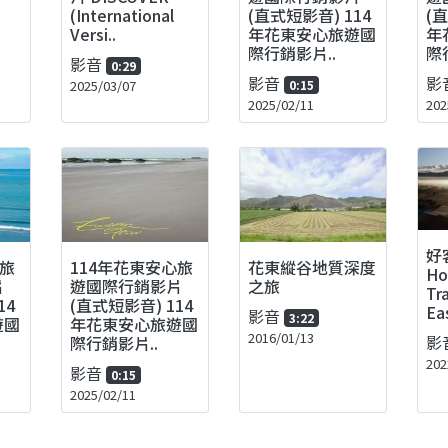
(International
(直式短影音) 114
(
Versi..
年花東安心旅遊國
年
際行銷影片..
際
影音
0:29
影音
影
2025/03/07
0:15
2025/02/11
202
好
心旅
114年花東安心旅
花東縱谷地質深度
H
片
遊國際行銷影片
之旅
Tr
14
(直式短影音) 114
Ea
影音
3:22
遊國
年花東安心旅遊國
2016/01/13
影
際行銷影片..
202
影音
0:15
2025/02/11