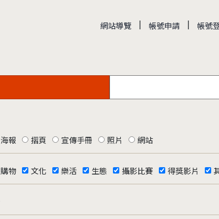
|
|
網站導覽
帳號申請
帳號
海報
摺頁
宣傳手冊
照片
網站
購物
文化
樂活
生態
攝影比賽
得獎影片
否