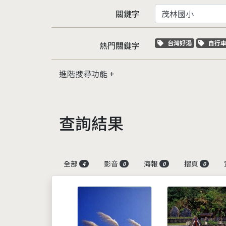
關鍵字
關鍵字標籤
關鍵
台灣好湯
自行
熱門關鍵字
進階搜尋功能
查詢結果
全部
影音
海報
摺頁
4
0
0
0