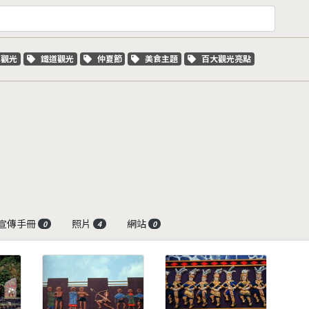
字標籤
關鍵字標籤
關鍵字標籤
關鍵字標籤
關鍵字標籤
車觀光
鐵道觀光
仲夏節
美食主題
百大觀光亮點
宣傳手冊
照片
網站
0
4
0