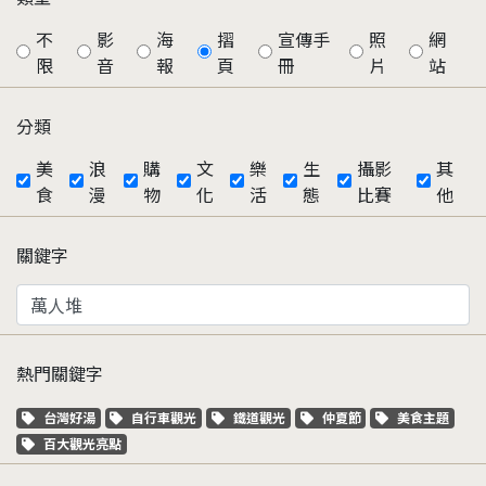
不
影
海
摺
宣傳手
照
網
限
音
報
頁
冊
片
站
分類
美
浪
購
文
樂
生
攝影
其
食
漫
物
化
活
態
比賽
他
關鍵字
熱門關鍵字
關鍵字標籤
關鍵字標籤
關鍵字標籤
關鍵字標籤
關鍵字標籤
台灣好湯
自行車觀光
鐵道觀光
仲夏節
美食主題
關鍵字標籤
百大觀光亮點