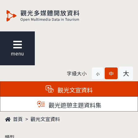
觀光多媒體開放資料
menu
大
字級大小
中
小
觀光文宣資料
觀光遊憩主題資料集
首頁
觀光文宣資料
類型