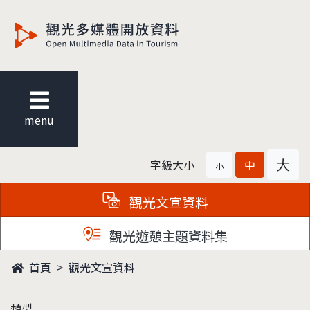
觀光多媒體開放資料
menu
大
字級大小
中
小
觀光文宣資料
觀光遊憩主題資料集
首頁
觀光文宣資料
類型