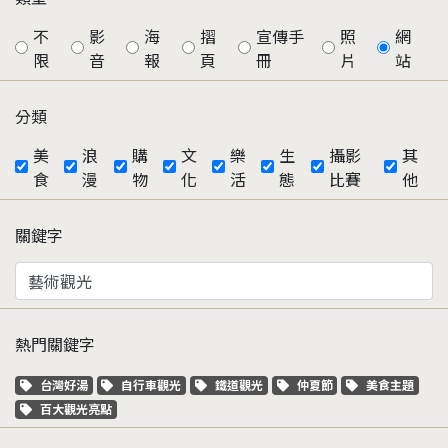
不
影
海
摺
宣傳手
照
網
限
音
報
頁
冊
片
站
分類
美
浪
購
文
樂
生
攝影
其
食
漫
物
化
活
態
比賽
他
關鍵字
熱門關鍵字
關鍵字標籤
關鍵字標籤
關鍵字標籤
關鍵字標籤
關鍵字標籤
台灣好湯
自行車觀光
鐵道觀光
仲夏節
美食主題
關鍵字標籤
百大觀光亮點