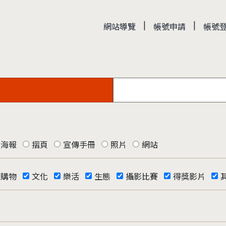
|
|
網站導覽
帳號申請
帳號
海報
摺頁
宣傳手冊
照片
網站
購物
文化
樂活
生態
攝影比賽
得獎影片
否