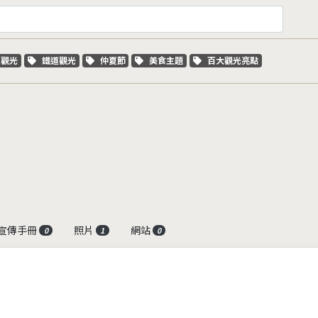
字標籤
關鍵字標籤
關鍵字標籤
關鍵字標籤
關鍵字標籤
車觀光
鐵道觀光
仲夏節
美食主題
百大觀光亮點
宣傳手冊
照片
網站
0
1
0