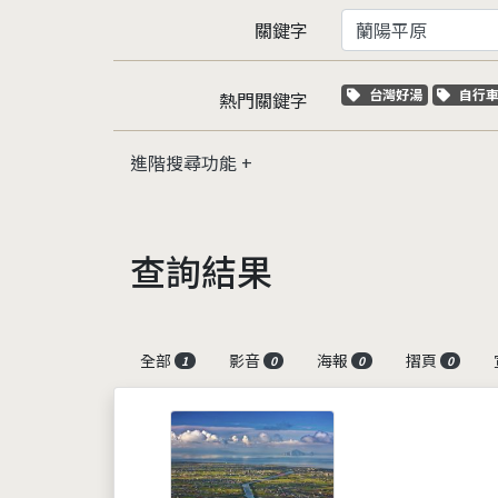
關鍵字
關鍵字標籤
關鍵
台灣好湯
自行
熱門關鍵字
進階搜尋功能
查詢結果
全部
影音
海報
摺頁
1
0
0
0