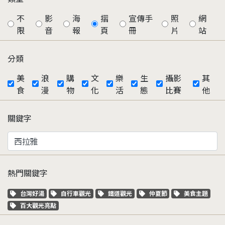
不
影
海
摺
宣傳手
照
網
限
音
報
頁
冊
片
站
分類
美
浪
購
文
樂
生
攝影
其
食
漫
物
化
活
態
比賽
他
關鍵字
熱門關鍵字
關鍵字標籤
關鍵字標籤
關鍵字標籤
關鍵字標籤
關鍵字標籤
台灣好湯
自行車觀光
鐵道觀光
仲夏節
美食主題
關鍵字標籤
百大觀光亮點