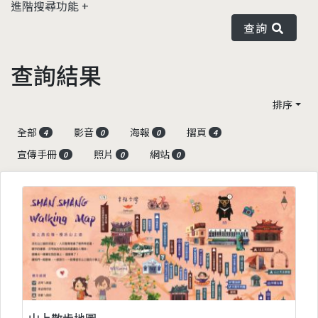
進階搜尋功能
查詢
查詢結果
排序
全部
影音
海報
摺頁
4
0
0
4
宣傳手冊
照片
網站
0
0
0
山上散步地圖