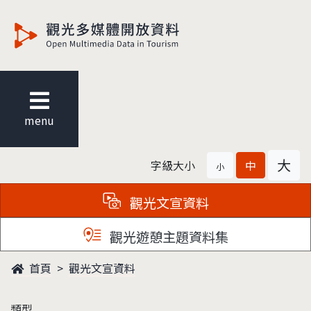
觀光多媒體開放資料
menu
大
字級大小
中
小
觀光文宣資料
觀光遊憩主題資料集
首頁
觀光文宣資料
類型