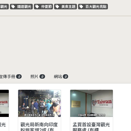
字標籤
關鍵字標籤
關鍵字標籤
關鍵字標籤
關鍵字標籤
車觀光
鐵道觀光
仲夏節
美食主題
百大觀光亮點
宣傳手冊
照片
網站
0
0
0
觀光
觀光局新南向印度
孟買首設臺灣觀光
盼旅客增2成 (有
服務處 (有標