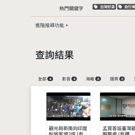
關鍵字標籤
關鍵
台灣好湯
自行
熱門關鍵字
進階搜尋功能
查詢結果
全部
影音
海報
摺頁
4
4
0
0
觀光局新南向印度
孟買首設臺灣
盼旅客增2成 (有
服務處 (有標