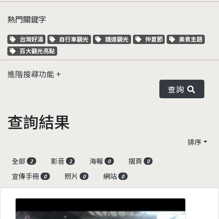
熱門關鍵字
關鍵字標籤
關鍵字標籤
關鍵字標籤
關鍵字標籤
關鍵字標籤
台灣好湯
自行車觀光
鐵道觀光
仲夏節
美食主題
關鍵字標籤
百大觀光亮點
進階搜尋功能
查詢
查詢結果
排序
全部
影音
海報
摺頁
2
2
0
0
宣傳手冊
照片
網站
0
0
0