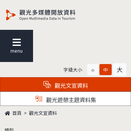
觀光多媒體開放資料
menu
大
字級大小
中
小
觀光文宣資料
觀光遊憩主題資料集
首頁
觀光文宣資料
類型