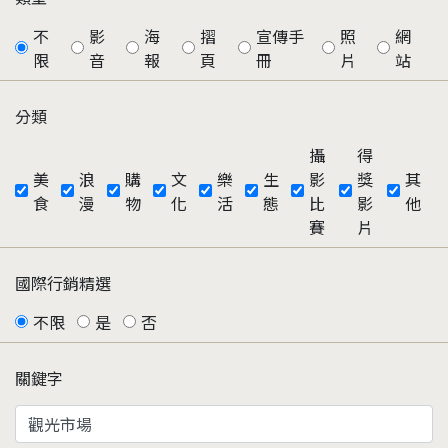
不
影
海
摺
宣傳手
照
網
限
音
報
頁
冊
片
站
分類
攝
得
美
浪
購
文
樂
生
影
獎
其
食
漫
物
化
活
態
比
影
他
賽
片
國際行銷精選
不限
是
否
關鍵字