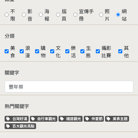
不
影
海
摺
宣傳手
照
網
限
音
報
頁
冊
片
站
分類
美
浪
購
文
樂
生
攝影
其
食
漫
物
化
活
態
比賽
他
關鍵字
熱門關鍵字
關鍵字標籤
關鍵字標籤
關鍵字標籤
關鍵字標籤
關鍵字標籤
台灣好湯
自行車觀光
鐵道觀光
仲夏節
美食主題
關鍵字標籤
百大觀光亮點