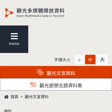
觀光多媒體開放資料
menu
大
字級大小
中
小
觀光文宣資料
觀光遊憩主題資料集
首頁
觀光文宣資料
類型