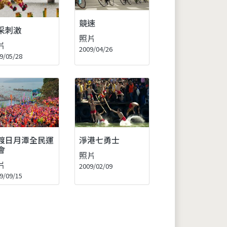
競速
采刺激
照片
片
2009/04/26
9/05/28
渡日月潭全民運
淨港七勇士
會
照片
片
2009/02/09
9/09/15