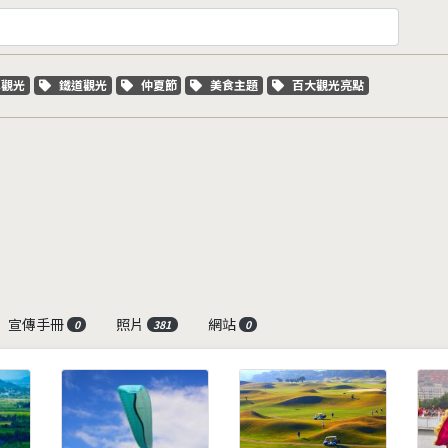
字標籤
關鍵字標籤
關鍵字標籤
關鍵字標籤
關鍵字標籤
車觀光
鐵道觀光
仲夏節
美食主題
百大觀光亮點
宣傳手冊
照片
網站
0
381
0