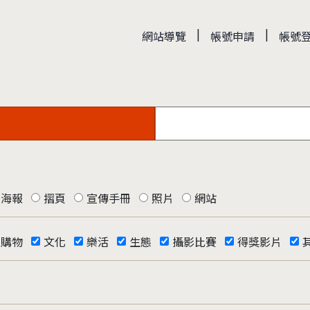
|
|
網站導覽
帳號申請
帳號
海報
摺頁
宣傳手冊
照片
網站
購物
文化
樂活
生態
攝影比賽
得獎影片
否