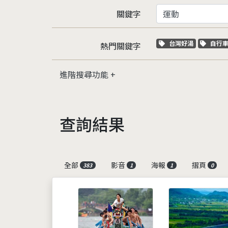
關鍵字
關鍵字標籤
關鍵
台灣好湯
自行
熱門關鍵字
進階搜尋功能
查詢結果
全部
影音
海報
摺頁
383
1
1
0