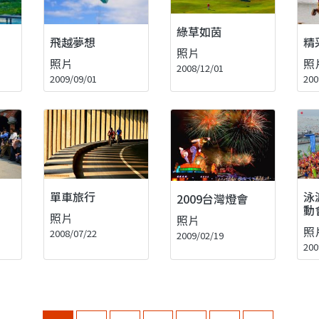
綠草如茵
飛越夢想
精
照片
照片
照
2008/12/01
2009/09/01
200
單車旅行
泳
2009台灣燈會
動
照片
照片
照
2008/07/22
2009/02/19
200