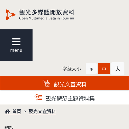
觀光多媒體開放資料
menu
大
字級大小
中
小
觀光文宣資料
觀光遊憩主題資料集
首頁
觀光文宣資料
類型