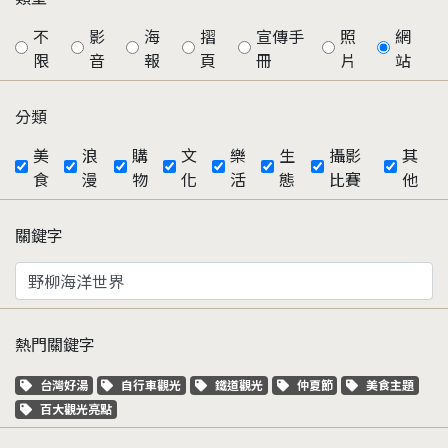
不
影
海
摺
宣傳手
照
網
限
音
報
頁
冊
片
站
分類
美
浪
購
文
樂
生
攝影
其
食
漫
物
化
活
態
比賽
他
關鍵字
熱門關鍵字
關鍵字標籤
關鍵字標籤
關鍵字標籤
關鍵字標籤
關鍵字標籤
台灣好湯
自行車觀光
鐵道觀光
仲夏節
美食主題
關鍵字標籤
百大觀光亮點