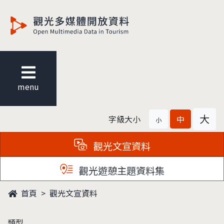
觀光多媒體開放資料
menu
大
字級大小
中
小
觀光文宣資料
觀光遊憩主題資料集
首頁
觀光文宣資料
類型