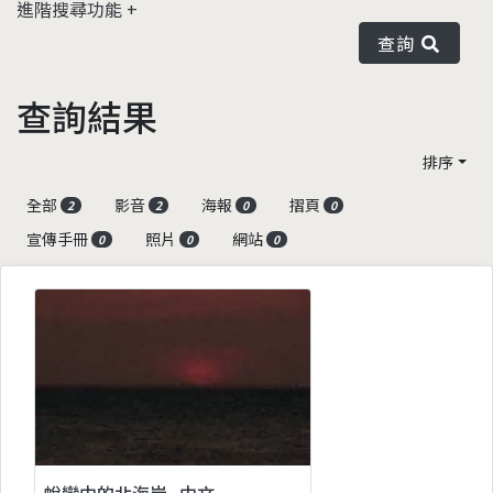
進階搜尋功能
查詢
查詢結果
排序
全部
影音
海報
摺頁
2
2
0
0
宣傳手冊
照片
網站
0
0
0
蛻變中的北海岸_中文