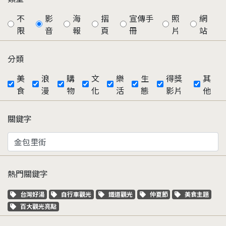
不
影
海
摺
宣傳手
照
網
限
音
報
頁
冊
片
站
分類
美
浪
購
文
樂
生
得獎
其
食
漫
物
化
活
態
影片
他
關鍵字
熱門關鍵字
關鍵字標籤
關鍵字標籤
關鍵字標籤
關鍵字標籤
關鍵字標籤
台灣好湯
自行車觀光
鐵道觀光
仲夏節
美食主題
關鍵字標籤
百大觀光亮點