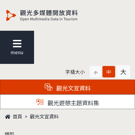
觀光多媒體開放資料
menu
大
字級大小
中
小
觀光文宣資料
觀光遊憩主題資料集
首頁
觀光文宣資料
類型