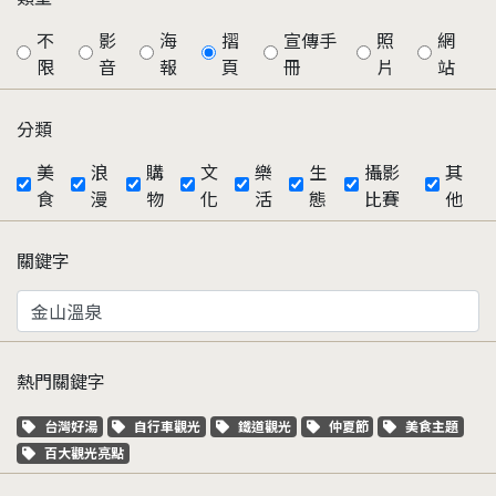
不
影
海
摺
宣傳手
照
網
限
音
報
頁
冊
片
站
分類
美
浪
購
文
樂
生
攝影
其
食
漫
物
化
活
態
比賽
他
關鍵字
熱門關鍵字
關鍵字標籤
關鍵字標籤
關鍵字標籤
關鍵字標籤
關鍵字標籤
台灣好湯
自行車觀光
鐵道觀光
仲夏節
美食主題
關鍵字標籤
百大觀光亮點