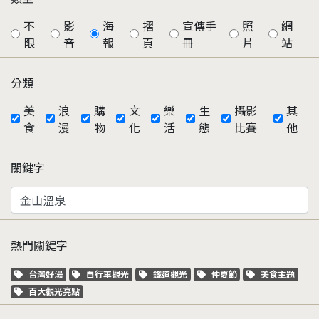
不
影
海
摺
宣傳手
照
網
限
音
報
頁
冊
片
站
分類
美
浪
購
文
樂
生
攝影
其
食
漫
物
化
活
態
比賽
他
關鍵字
熱門關鍵字
關鍵字標籤
關鍵字標籤
關鍵字標籤
關鍵字標籤
關鍵字標籤
台灣好湯
自行車觀光
鐵道觀光
仲夏節
美食主題
關鍵字標籤
百大觀光亮點