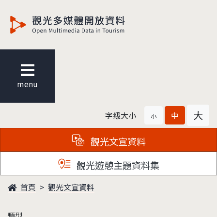
觀光多媒體開放資料
menu
大
字級大小
中
小
觀光文宣資料
觀光遊憩主題資料集
首頁
觀光文宣資料
類型