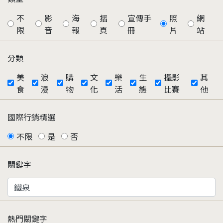
不
影
海
摺
宣傳手
照
網
限
音
報
頁
冊
片
站
分類
美
浪
購
文
樂
生
攝影
其
食
漫
物
化
活
態
比賽
他
國際行銷精選
不限
是
否
關鍵字
熱門關鍵字