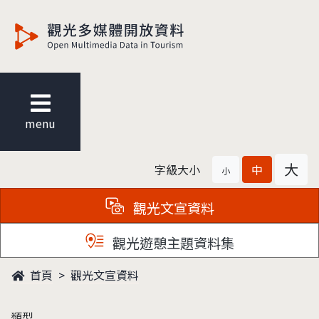
觀光多媒體開放資料
menu
大
字級大小
中
小
觀光文宣資料
觀光遊憩主題資料集
首頁
觀光文宣資料
類型