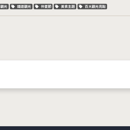
字標籤
關鍵字標籤
關鍵字標籤
關鍵字標籤
關鍵字標籤
車觀光
鐵道觀光
仲夏節
美食主題
百大觀光亮點